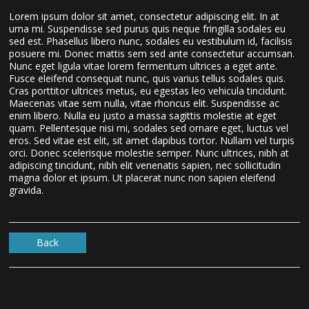
Lorem ipsum dolor sit amet, consectetur adipiscing elit. In at
urna mi. Suspendisse sed purus quis neque fringilla sodales eu
sed est. Phasellus libero nunc, sodales eu vestibulum id, facilisis
posuere mi. Donec mattis sem sed ante consectetur accumsan.
Nunc eget ligula vitae lorem fermentum ultrices a eget ante.
Fusce eleifend consequat nunc, quis varius tellus sodales quis.
Cras porttitor ultrices metus, eu egestas leo vehicula tincidunt.
Maecenas vitae sem nulla, vitae rhoncus elit. Suspendisse ac
enim libero. Nulla eu justo a massa sagittis molestie at eget
quam. Pellentesque nisi mi, sodales sed ornare eget, luctus vel
eros. Sed vitae est elit, sit amet dapibus tortor. Nullam vel turpis
orci. Donec scelerisque molestie semper. Nunc ultrices, nibh at
adipiscing tincidunt, nibh elit venenatis sapien, nec sollicitudin
magna dolor et ipsum. Ut placerat nunc non sapien eleifend
Chat with us
gravida.
We usually respond under 30 seconds
Back